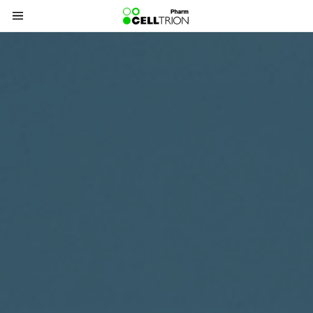
바
로
가
기
메
뉴